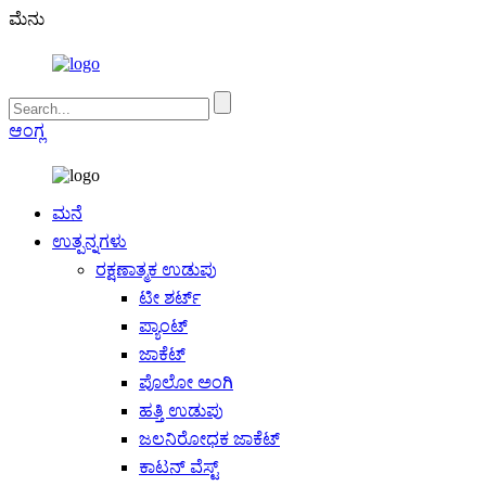
ಮೆನು
ಆಂಗ್ಲ
ಮನೆ
ಉತ್ಪನ್ನಗಳು
ರಕ್ಷಣಾತ್ಮಕ ಉಡುಪು
ಟೀ ಶರ್ಟ್
ಪ್ಯಾಂಟ್
ಜಾಕೆಟ್
ಪೊಲೋ ಅಂಗಿ
ಹತ್ತಿ ಉಡುಪು
ಜಲನಿರೋಧಕ ಜಾಕೆಟ್
ಕಾಟನ್ ವೆಸ್ಟ್